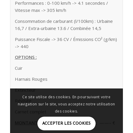
Performances : 0-100 km/h -> 4.1 secondes /
Vitesse max -> 305 km/h
Consommation de carburant (l/100km) : Urbaine
16,7 / Extra-urbaine 13.6 / Combinée 14,5
Puissance Fiscale -> 36 CV / Émissions CO² (g/km)
-> 440
OPTIONS :
Cuir
Harnais Rouges
Extincteur
Ce site utilise des cookies. En poursuivant votre
Révisée
navigation sur le site, vous acceptez notre utilisation
des cookies.
Carnet complet
MONTANT TOTAL HORS CARTE GRISE :
——– €
ACCEPTER LES COOKIES